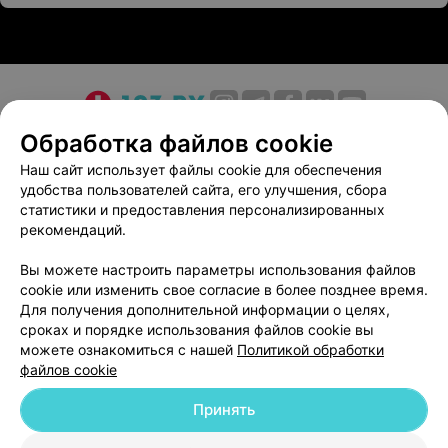
О проекте
Новости проекта
Размещение рекламы
Обработка файлов cookie
Медицинский маркетинг
Публичный договор
Наш сайт использует файлы cookie для обеспечения
удобства пользователей сайта, его улучшения, сбора
Пользовательское соглашение
Способы оплаты
статистики и предоставления персонализированных
Вакансии
Партнеры
рекомендаций.
Написать руководителю 103.by
Вы можете настроить параметры использования файлов
Написать в поддержку
cookie или изменить свое согласие в более позднее время.
Персональные настройки cookie
Для получения дополнительной информации о целях,
сроках и порядке использования файлов cookie вы
Обработка персональных данных
можете ознакомиться с нашей
Политикой обработки
файлов cookie
Принять