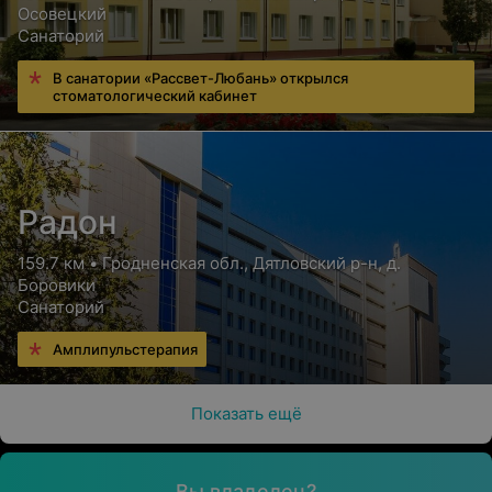
Осовецкий
Санаторий
В санатории «Рассвет-Любань» открылся
стоматологический кабинет
Радон
159.7 км • Гродненская обл., Дятловский р-н, д.
Боровики
Санаторий
Амплипульстерапия
Показать ещё
Вы владелец?